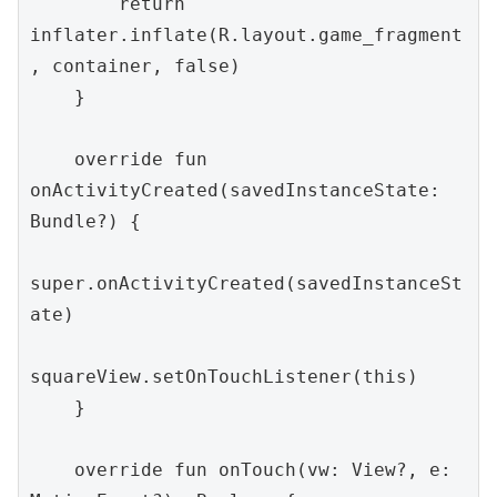
        return 
inflater.inflate(R.layout.game_fragment
, container, false)

    }

    override fun 
onActivityCreated(savedInstanceState: 
Bundle?) {

super.onActivityCreated(savedInstanceSt
ate)

squareView.setOnTouchListener(this)

    }

    override fun onTouch(vw: View?, e: 