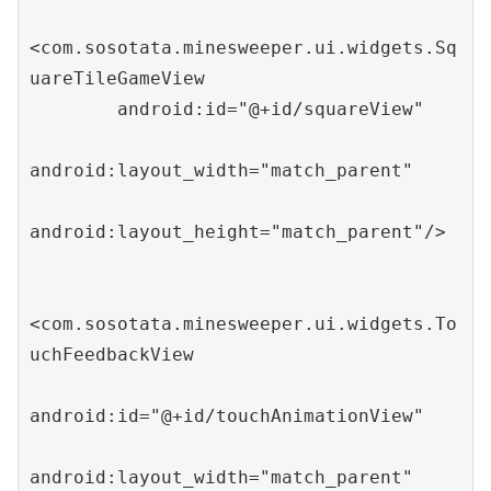
<com.sosotata.minesweeper.ui.widgets.Sq
uareTileGameView

        android:id="@+id/squareView"

android:layout_width="match_parent"

android:layout_height="match_parent"/>

<com.sosotata.minesweeper.ui.widgets.To
uchFeedbackView

android:id="@+id/touchAnimationView"

android:layout_width="match_parent"
