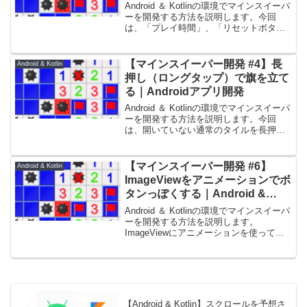
開発
Android ＆ Kotlinの環境でマインスイーパ
ーを開発する方法を説明します。今回
は、「プレイ時間」、「リセットボタ
ン」、「残りの爆弾数」、「旗モード切
替ボタン」の４パーツをタイルの上に重
ねて配置します。
【マインスイーパー開発 #4】長
Android & Kotlin
押し（ロングタップ）で旗を立て
る｜Androidアプリ開発
Android ＆ Kotlinの環境でマインスイーパ
ーを開発する方法を説明します。今回
は、開いていない通常のタイルを長押し
（ロングタップ）すると旗を立てて、旗
のタイルを長押しすると通常のタイルに
戻す処理を実装します。
【マインスイーパー開発 #6】
Android & Kotlin
ImageViewをアニメーションでボ
タンっぽくする｜Android &
Kotlinアプリ開発
Android ＆ Kotlinの環境でマインスイーパ
ーを開発する方法を説明します。
ImageViewにアニメーションを使ってボ
タンっぽいエフェクトをつけてみます。
【Android & Kotlin】スクロールを予想さ