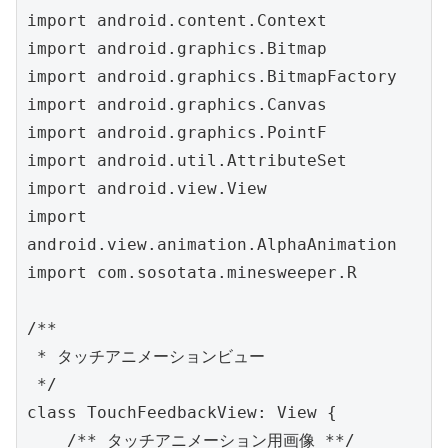
import android.content.Context

import android.graphics.Bitmap

import android.graphics.BitmapFactory

import android.graphics.Canvas

import android.graphics.PointF

import android.util.AttributeSet

import android.view.View

import 
android.view.animation.AlphaAnimation

import com.sosotata.minesweeper.R

/**

 * タッチアニメーションビュー

 */

class TouchFeedbackView: View {

    /** タッチアニメーション用画像 **/
