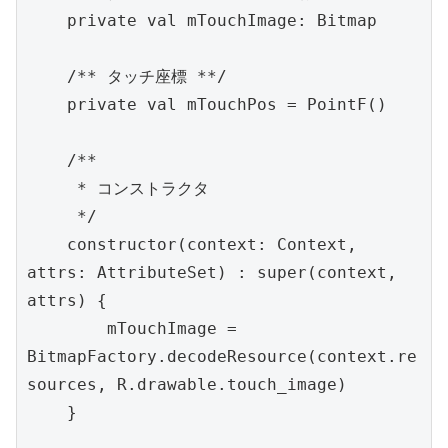
    private val mTouchImage: Bitmap

    /** タッチ座標 **/

    private val mTouchPos = PointF()

    /**

     * コンストラクタ

     */

    constructor(context: Context, 
attrs: AttributeSet) : super(context, 
attrs) {

        mTouchImage = 
BitmapFactory.decodeResource(context.re
sources, R.drawable.touch_image)

    }
