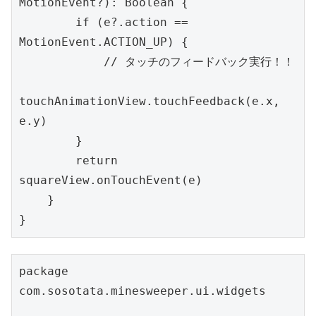
MotionEvent?): Boolean {

        if (e?.action == 
MotionEvent.ACTION_UP) {

            // タッチのフィードバック実行！！

touchAnimationView.touchFeedback(e.x, 
e.y)

        }

        return 
squareView.onTouchEvent(e)

    }

}
package 
com.sosotata.minesweeper.ui.widgets
