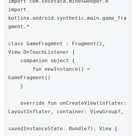
import com.sosotata.minesweeper.R

import 
kotlinx.android.synthetic.main.game_fra
gment.*

class GameFragment : Fragment(), 
View.OnTouchListener {

    companion object {

        fun newInstance() = 
GameFragment()

    }

    override fun onCreateView(inflater: 
LayoutInflater, container: ViewGroup?,

savedInstanceState: Bundle?): View {
