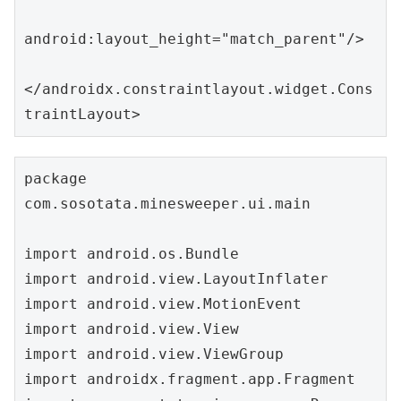
android:layout_height="match_parent"/>

</androidx.constraintlayout.widget.Cons
traintLayout>
package 
com.sosotata.minesweeper.ui.main

import android.os.Bundle

import android.view.LayoutInflater

import android.view.MotionEvent

import android.view.View

import android.view.ViewGroup

import androidx.fragment.app.Fragment
