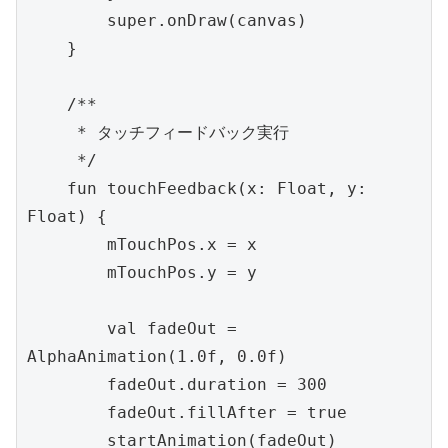
        super.onDraw(canvas)

    }

    /**

     * タッチフィードバック実行

     */

    fun touchFeedback(x: Float, y: 
Float) {

        mTouchPos.x = x

        mTouchPos.y = y

        val fadeOut = 
AlphaAnimation(1.0f, 0.0f)

        fadeOut.duration = 300

        fadeOut.fillAfter = true

        startAnimation(fadeOut)
