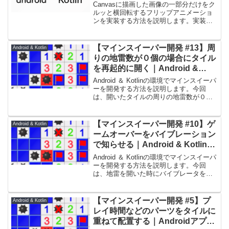
Canvasに描画した画像の一部分だけをク
ルッと横回転するフリップアニメーショ
ンを実装する方法を説明します。実装例
として画面いっぱいに並べて描画したマ
インスイーパーのタイル（マス）をタッ
チした部分のみ横回転のフリップアニメ
【マインスイーパー開発 #13】周
Android & Kotlin
ーションで開いています。
りの地雷数が０個の場合にタイル
を再起的に開く｜Android &
Kotlinアプリ開発
Android ＆ Kotlinの環境でマインスイーパ
ーを開発する方法を説明します。今回
は、開いたタイルの周りの地雷数が０個
の場合にタイルを再起的に開く処理を実
装します。
【マインスイーパー開発 #10】ゲ
Android & Kotlin
ームオーバーをバイブレーション
で知らせる｜Android & Kotlinア
プリ開発
Android ＆ Kotlinの環境でマインスイーパ
ーを開発する方法を説明します。今回
は、地雷を開いた時にバイブレータを作
動させてゲームオーバーを分かりやすく
知らせる工夫をします。
【マインスイーパー開発 #5】プ
Android & Kotlin
レイ時間などのパーツをタイルに
重ねて配置する｜Androidアプリ