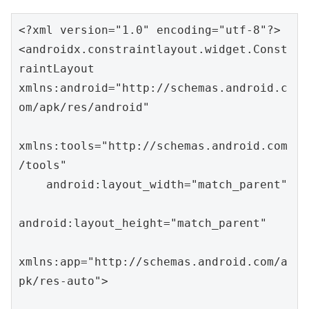
<?xml version="1.0" encoding="utf-8"?>

<androidx.constraintlayout.widget.Const
raintLayout 
xmlns:android="http://schemas.android.c
om/apk/res/android"

xmlns:tools="http://schemas.android.com
/tools"

    android:layout_width="match_parent"

android:layout_height="match_parent"

xmlns:app="http://schemas.android.com/a
pk/res-auto">
