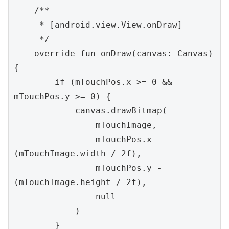
    /**

     * [android.view.View.onDraw]

     */

    override fun onDraw(canvas: Canvas) 
{

        if (mTouchPos.x >= 0 && 
mTouchPos.y >= 0) {

            canvas.drawBitmap(

                mTouchImage,

                mTouchPos.x - 
(mTouchImage.width / 2f),

                mTouchPos.y - 
(mTouchImage.height / 2f),

                null

            )

        }
